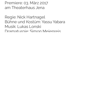
Premiere: 03. März 2017
am Theaterhaus Jena
Regie: Nick Hartnagel
Bühne und Kostüm: Yassu Yabara
Musik: Lukas Lonski
Dramaturgie: Simon Meienreis
Mit: Sophie Hutter, Klara Pfeiffer,
Saskia Taeger, Ella Gaiser
„In einer eigenen Fassung für vier
Schauspielerinnen wird der
Ausschnitt Thüringer Allgemeine,
Konflikt der Busenlosen auf dem
Ulrike Kern:
Schlachtfeld flankiert mit Texten,
„Als Collage aus verschiedenen
die den Kampf am und um den
Zeitepochen und Stilmitteln
Arbeitsplatz herum seit den 50er
kombiniert Regisseur Nick Hartnagel
Jahren und seine mediale
in seiner Inszenierung das Kleistsche
Verwertung durch Serien wie
Stück mit modernen Texten, mit
"Mad Men" und "Sex and the city"
Videosequenzen, mit Live-Musik
zum Thema haben.
( Lukas Lonski) zu einem
Im Zentrum steht der Konflikt
spannungsreichen Spektakel. Das
zwischen Verstand, Disziplinierung