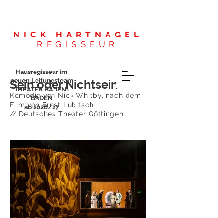
NICK HARTNAGEL
REGISSEUR
Hausregisseur im
neuen Leitungsteam
Sein oder Nichtsein
THEATER BADEN-
Komödie von Nick Whitby, nach dem
BADEN
Film von Ernst Lubitsch
ab 2026/27
// Deutsches Theater Göttingen