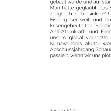
gebaut wurde und auf stä
Man hatte geglaubt, das S
zeitgleich nicht sinken?
Eisberg sei weit und br
krisengebeutelten Siebzi
Anti-Atomkraft- und Fri
unsere global vernetzt
Klimawandels akuter we
Abschlussjahrgang Schaus
passiert, wenn wir uns plöt
Auszug FAZ: