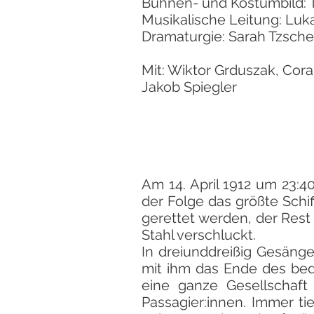
Bühnen- und Kostümbild: 
Musikalische Leitung: Luk
Dramaturgie: Sarah Tzsch
Mit: Wiktor Grduszak, Cora
Jakob Spiegler
Am 14. April 1912 um 23:4
der Folge das größte Sch
gerettet werden, der Rest
Stahl verschluckt.
In dreiunddreißig Gesäng
mit ihm das Ende des bed
eine ganze Gesellschaft 
Passagier:innen. Immer ti